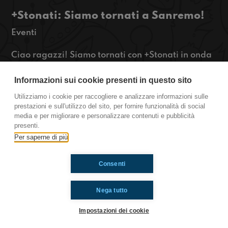
+Stonati: Siamo tornati a Sanremo!
Eventi
Ciao ragazzi! Siamo tornati con +Stonati in onda
alle 17.30 da Sanremo per raccontare il festival
dal punto di vista di noi Stonati e pure senza
Informazioni sui cookie presenti in questo sito
pass. Ascoltateci qui ma non dimenticatevi di
Utilizziamo i cookie per raccogliere e analizzare informazioni sulle
ascoltare anche il primo episodio di “Stonati a
prestazioni e sull'utilizzo del sito, per fornire funzionalità di social
Sanremo - 40 adolescenti senza pass” su
media e per migliorare e personalizzare contenuti e pubblicità
RaiPlaySound!
presenti.
https://www.radioimmaginaria.it
Per saperne di più
Consenti
Ti è piaciuto? Condividilo!
Nega tutto
Impostazioni dei cookie