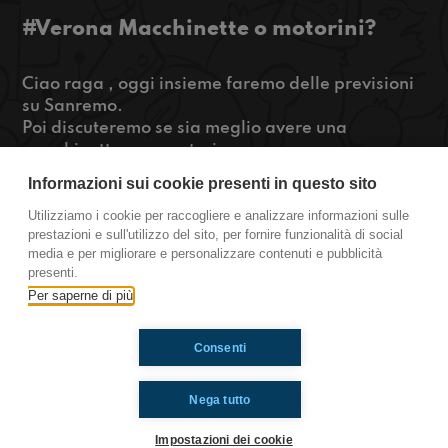
#Verona Macchinette o motorini?
Ciao raga , oggi insieme faremo delle previsioni
su Sanremo.
Poi discuteremo se sia meglio avere una
macchinetta o un motorino.
E infine … parleremo del perché i videogiochi
Informazioni sui cookie presenti in questo sito
costano così tanto!
Se siete interessati, rimate connessi!
Utilizziamo i cookie per raccogliere e analizzare informazioni sulle
prestazioni e sull'utilizzo del sito, per fornire funzionalità di social
https://www.radioimmaginaria.it
media e per migliorare e personalizzare contenuti e pubblicità
presenti.
Verona
Per saperne di più
Consenti
Ti è piaciuto? Condividilo!
Nega tutto
Impostazioni dei cookie