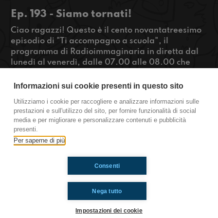
Ep. 193 - Siamo tornati!
Ciao ragazzi! Questo è il cento novantatreesimo
episodio di "Ti accompagno a scuola", il
programma di Radioimmaginaria in diretta dal
lunedì al venerdì, dalle 07.00 alle 08.00 che
racconta la vita quotidiana degli adolescenti
durante il tragitto casa-scuola. Dopo una
Informazioni sui cookie presenti in questo sito
settimana di influenza siamo tornati! Tra le storie
Utilizziamo i cookie per raccogliere e analizzare informazioni sulle
di oggi quella di Matteo e Amedeo, due ragazzi
prestazioni e sull'utilizzo del sito, per fornire funzionalità di social
di 17 anni che hanno inventato “Cucinalo”, un’app
media e per migliorare e personalizzare contenuti e pubblicità
che ti legge il frigo.
presenti.
https://www.radioimmaginaria.it
Per saperne di più
Consenti
Ti è piaciuto? Condividilo!
Nega tutto
Impostazioni dei cookie