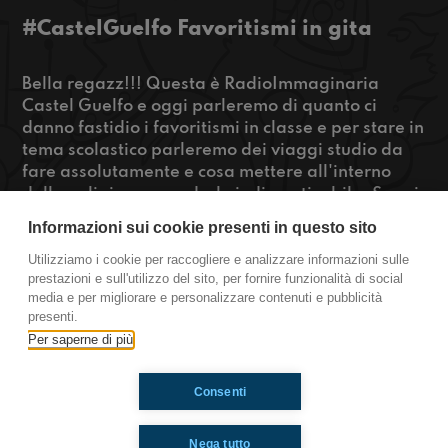
#CastelGuelfo Favoritismi in gita
Bella regazz!!! Questa è RadioImmaginaria
Castel Guelfo e oggi parleremo di quanto ci
danno fastidio i favoritismi in classe e per stare in
tema scolastico parleremo dei viaggi studio da
fare assolutamente e cosa mettere all'interno
della valigia per renderlo indimenticabile. Se sei
curioso di sapere che cosa abbiamo detto clicca il
Informazioni sui cookie presenti in questo sito
tasto rosa qui sotto!!!
Utilizziamo i cookie per raccogliere e analizzare informazioni sulle
prestazioni e sull'utilizzo del sito, per fornire funzionalità di social
https://www.radioimmaginaria.it
media e per migliorare e personalizzare contenuti e pubblicità
presenti.
Castel Guelfo
Per saperne di più
Consenti
Ti è piaciuto? Condividilo!
Nega tutto