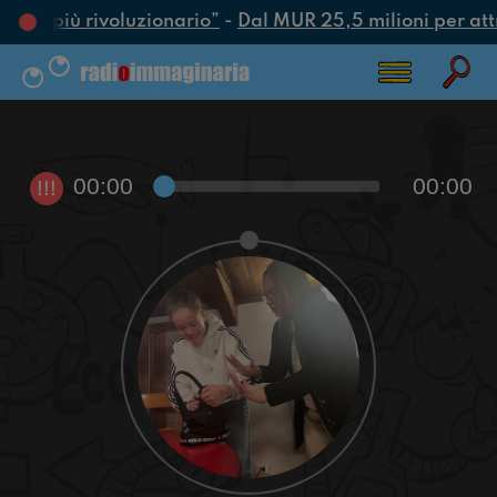
’atto più rivoluzionario”
-
Dal MUR 25,5 milioni per attrar
00:00
00:00
!!!