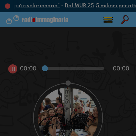
’atto più rivoluzionario”
-
Dal MUR 25,5 milioni per attrar
00:00
00:00
!!!