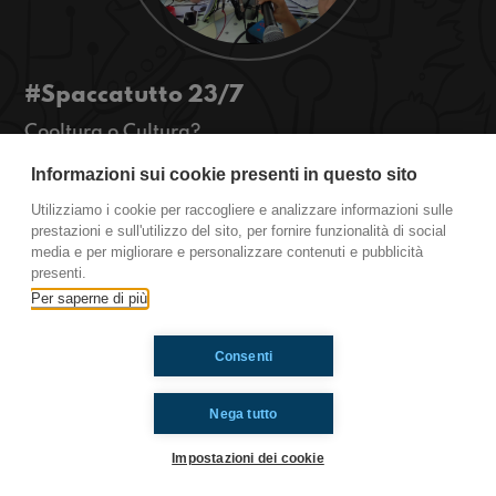
#Spaccatutto 23/7
Cooltura o Cultura?
Ci importa davvero dell'importanza della cultura
Informazioni sui cookie presenti in questo sito
per il nostro futuro, oppure è tutta
un'apparenza? ‪#‎Giffoni2015‬ ‪#‎OkkiAlGiff‬
Utilizziamo i cookie per raccogliere e analizzare informazioni sulle
‪#‎OkkinSu‬
prestazioni e sull'utilizzo del sito, per fornire funzionalità di social
media e per migliorare e personalizzare contenuti e pubblicità
presenti.
Ti è piaciuto? Condividilo!
Per saperne di più
Consenti
Nega tutto
Impostazioni dei cookie