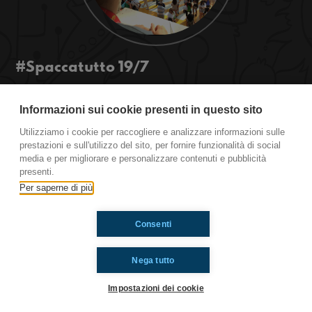
#Spaccatutto 19/7
Preferite il doppio mento di Mark Ruffalo o le
sexy rughe di Martin Freeman? Pare che
Informazioni sui cookie presenti in questo sito
quest'anno vada il fascino dell'antico, per voi è
Utilizziamo i cookie per raccogliere e analizzare informazioni sulle
così?
prestazioni e sull'utilizzo del sito, per fornire funzionalità di social
media e per migliorare e personalizzare contenuti e pubblicità
presenti.
Ti è piaciuto? Condividilo!
Per saperne di più
Consenti
Nega tutto
Impostazioni dei cookie