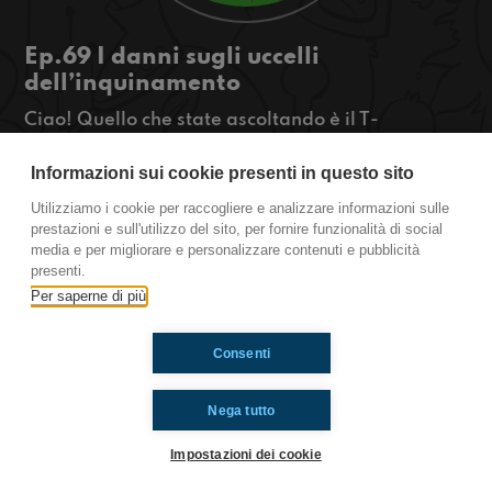
Ep.69 I danni sugli uccelli
dell’inquinamento
Ciao! Quello che state ascoltando è il T-
OSSIGENO la rassegna green di
radioimmaginaria in cui vi parlo di ambiente,
Informazioni sui cookie presenti in questo sito
natura e animali. Oggi parleremo dei danni
Utilizziamo i cookie per raccogliere e analizzare informazioni sulle
dell'inquinamento acustico e luminoso sugli
prestazioni e sull'utilizzo del sito, per fornire funzionalità di social
uccelli.
media e per migliorare e personalizzare contenuti e pubblicità
https://www.radioimmaginaria.it
presenti.
Per saperne di più
Ti è piaciuto? Condividilo!
Consenti
Nega tutto
Impostazioni dei cookie