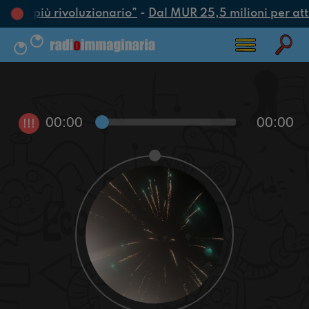
’atto più rivoluzionario”
-
Dal MUR 25,5 milioni per attra
00:00
00:00
!!!