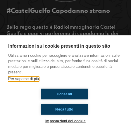
#CastelGuelfo Capodanno strano
Bella rega questa è RadioImmaginaria Castel
Guelfo e oggi vi parleremo di capodanno le dei
giochi da tavolo che secondo noi sono tornati di
Informazioni sui cookie presenti in questo sito
moda e anche delle nostre fissazioni stranissime.
Se volete saperne di più ascoltateci!
Utilizziamo i cookie per raccogliere e analizzare informazioni sulle
https://www.radioimmaginaria.it
prestazioni e sull'utilizzo del sito, per fornire funzionalità di social
media e per migliorare e personalizzare contenuti e pubblicità
Castel Guelfo
presenti.
Per saperne di più
Ti è piaciuto? Condividilo!
Consenti
Nega tutto
Impostazioni dei cookie