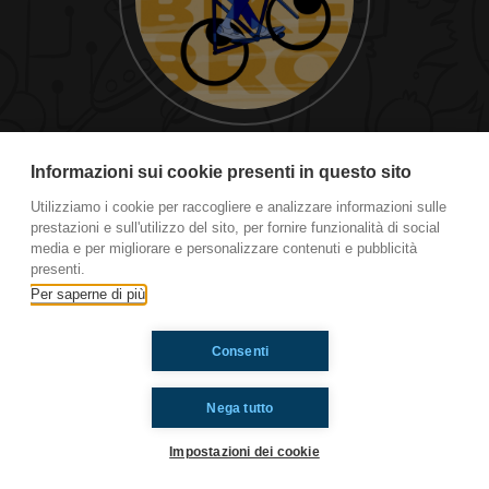
Ep. 20 Ho dormito in una prigione
Informazioni sui cookie presenti in questo sito
Utilizziamo i cookie per raccogliere e analizzare informazioni sulle
prestazioni e sull'utilizzo del sito, per fornire funzionalità di social
Ti è piaciuto? Condividilo!
media e per migliorare e personalizzare contenuti e pubblicità
presenti.
Per saperne di più
Consenti
Nega tutto
Impostazioni dei cookie