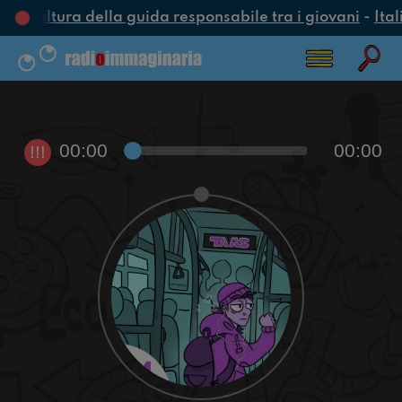
a cultura della guida responsabile tra i giovani
-
Ital
00:00
00:00
!!!