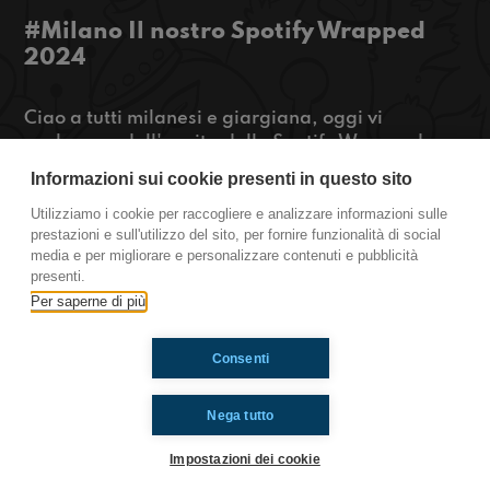
#Milano Il nostro Spotify Wrapped
2024
Ciao a tutti milanesi e giargiana, oggi vi
parleremo dell' uscita dello Spotify Wrapped,
delle decorazioni natalizie e di come i cani ci
Informazioni sui cookie presenti in questo sito
giudicano.
Mi raccomando restate connessi!!
Utilizziamo i cookie per raccogliere e analizzare informazioni sulle
prestazioni e sull'utilizzo del sito, per fornire funzionalità di social
https://www.radioimmaginaria.it
media e per migliorare e personalizzare contenuti e pubblicità
presenti.
Milano
Per saperne di più
Consenti
Ti è piaciuto? Condividilo!
Nega tutto
Impostazioni dei cookie