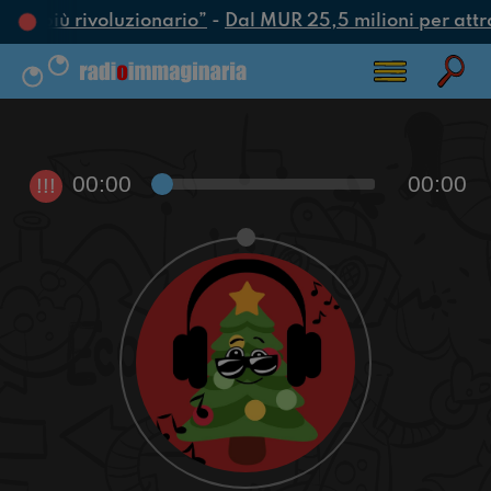
atto più rivoluzionario”
-
Dal MUR 25,5 milioni per attrarr
00:00
00:00
!!!