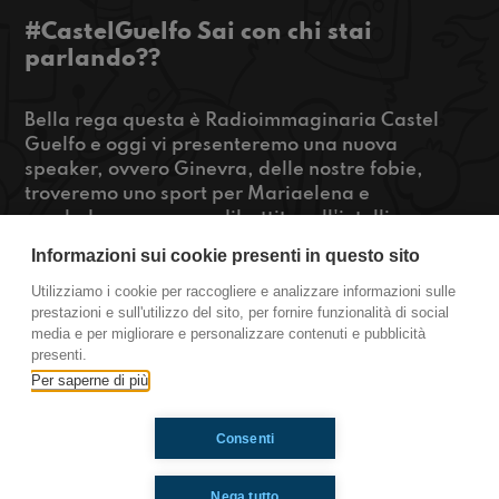
#CastelGuelfo Sai con chi stai
parlando??
Bella rega questa è Radioimmaginaria Castel
Guelfo e oggi vi presenteremo una nuova
speaker, ovvero Ginevra, delle nostre fobie,
troveremo uno sport per Mariaelena e
concluderemo con un dibattito sull'intelligenza
artificiale e se volete saperne di più, restate
Informazioni sui cookie presenti in questo sito
connessi!!
Utilizziamo i cookie per raccogliere e analizzare informazioni sulle
prestazioni e sull'utilizzo del sito, per fornire funzionalità di social
https://www.radioimmaginaria.it
media e per migliorare e personalizzare contenuti e pubblicità
presenti.
Castel Guelfo
Per saperne di più
Consenti
Ti è piaciuto? Condividilo!
Nega tutto