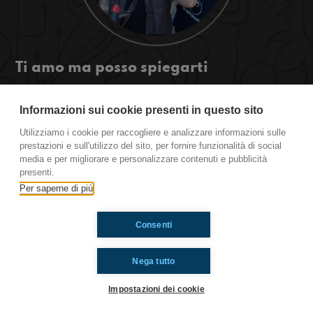
Ti amo ma posso spiegarti
Guido Catalano è un poeta, dei giorni nostri, ed
ha fatto della sua passione un lavoro! Dal nostro
Informazioni sui cookie presenti in questo sito
banchetto di Lucy, ad #OkkinSu, immaginiamo
Utilizziamo i cookie per raccogliere e analizzare informazioni sulle
anche noi la poesia!
prestazioni e sull'utilizzo del sito, per fornire funzionalità di social
media e per migliorare e personalizzare contenuti e pubblicità
presenti.
Ti è piaciuto? Condividilo!
Per saperne di più
Consenti
Nega tutto
Impostazioni dei cookie