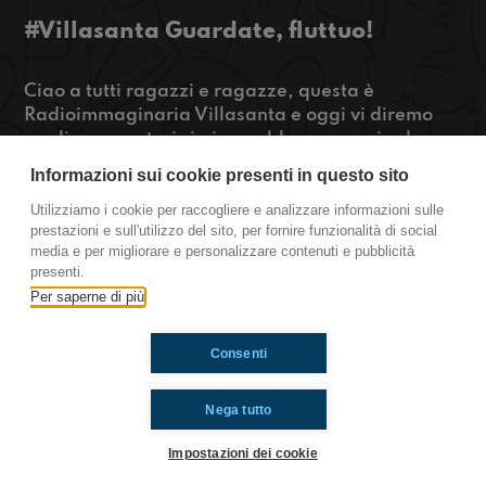
#Villasanta Guardate, fluttuo!
Ciao a tutti ragazzi e ragazze, questa è
Radioimmaginaria Villasanta e oggi vi diremo
quali superpoteri ci piacerebbe avere e in che
animale ci reincarneremmo. Se vi abbiamo
Informazioni sui cookie presenti in questo sito
incuriosito premete play!
Utilizziamo i cookie per raccogliere e analizzare informazioni sulle
prestazioni e sull'utilizzo del sito, per fornire funzionalità di social
https://www.radioimmaginaria.it
media e per migliorare e personalizzare contenuti e pubblicità
presenti.
Villasanta
Per saperne di più
Consenti
Ti è piaciuto? Condividilo!
Nega tutto
Impostazioni dei cookie