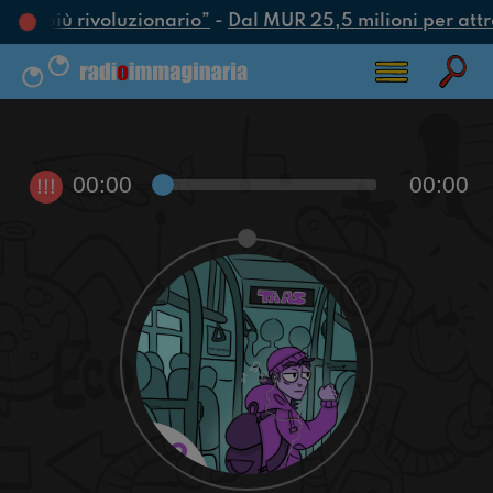
atto più rivoluzionario”
-
Dal MUR 25,5 milioni per attrarr
00:00
00:00
!!!