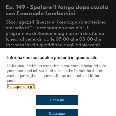
Ep. 149 - Spalare il fango dopo scuola
con Emanuele Lambertini
Ciao ragazzi! Questo è il centoquarantottesimo
episodio di "Ti accompagno a scuola", il
programma di Radioimmaginaria in diretta dal
lunedì al venerdì, dalle 07.00 alle 08.00 che
racconta la vita quotidiana degli adolescenti
durante il tragitto casa-scuola. In diretta con noi
Emanuele Lambertini, atleta paralimpico di
Informazioni sui cookie presenti in questo sito
scherma che un mese fa, quando Bologna è stata
Utilizziamo i cookie per raccogliere e analizzare informazioni sulle
colpita dall’alluvione, ha dato un contributo
prestazioni e sull'utilizzo del sito, per fornire funzionalità di social
fondamentale.
media e per migliorare e personalizzare contenuti e pubblicità
presenti.
https://www.radioimmaginaria.it
Per saperne di più
Consenti
Ti è piaciuto? Condividilo!
Nega tutto