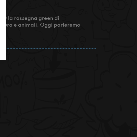
ENO la rassegna green di
natura e animali. Oggi parleremo