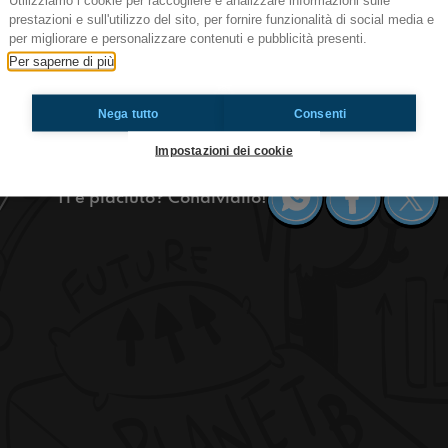
Utilizziamo i cookie per raccogliere e analizzare informazioni sulle
prestazioni e sull'utilizzo del sito, per fornire funzionalità di social media e
Ep.26 Airone
per migliorare e personalizzare contenuti e pubblicità presenti.
Ciao! Quello che state ascoltando è il T-OSSIG
Per saperne di più
Radioimmaginaria in cui vi parlo di ambiente, 
dell’airone.
Nega tutto
Consenti
https://www.radioimmaginaria.it
Impostazioni dei cookie
Ti è piaciuto? Condividilo!