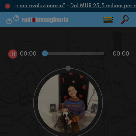
 l’atto più rivoluzionario”
-
Dal MUR 25,5 milioni per att
00:00
00:00
!!!