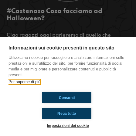
#Castenaso Cosa facciamo ad
Halloween?
Ciao ragazzi oggi parleremo di quello che
facciamo ad Halloween e vi diremo se secondo
Informazioni sui cookie presenti in questo sito
noi sono utili i voti. Ascoltateci!!
Utilizziamo i cookie per raccogliere e analizzare informazioni sulle
https://www.radioimmaginaria.it
prestazioni e sull'utilizzo del sito, per fornire funzionalità di social
media e per migliorare e personalizzare contenuti e pubblicità
Castenaso
presenti.
Per saperne di più
Ti è piaciuto? Condividilo!
Consenti
Nega tutto
Impostazioni dei cookie