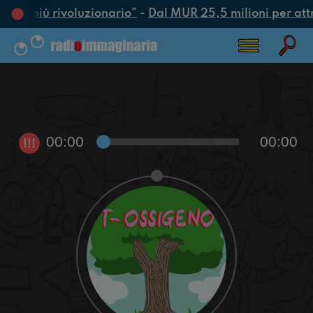
’atto più rivoluzionario”
-
Dal MUR 25,5 milioni per attrar
00:00
00:00
!!!