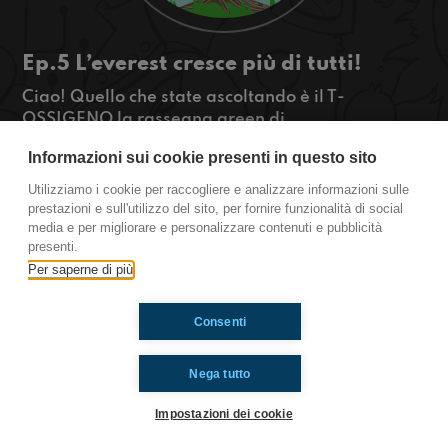
Ep.5 L’everest cresce più di tutti!
Ciao! Quello che state ascoltando è il T-
OSSIGENO la rassegna green di
Radioimmaginaria in cui vi parlo di ambiente,
Informazioni sui cookie presenti in questo sito
natura e animali. Nella puntata di oggi
parleremo dell’everest, una montagna che
Utilizziamo i cookie per raccogliere e analizzare informazioni sulle
secondo gli scienziati cresce molto velocemente
prestazioni e sull'utilizzo del sito, per fornire funzionalità di social
media e per migliorare e personalizzare contenuti e pubblicità
https://www.radioimmaginaria.it
presenti.
Per saperne di più
Ti è piaciuto? Condividilo!
Consenti
Nega tutto
Impostazioni dei cookie