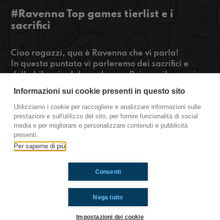
#Ravenna Top games tierlist e i
sacrifici
Ciao ragazzi, qua è Ravenna che vi parla!
In questa puntata vi parleremo dei sacrifici e
della bilancia del guadagno. Poi per rilassarci un
po' vi parleremo di quali sono i migliori giochi di
Informazioni sui cookie presenti in questo sito
sempre secondo noi.
Utilizziamo i cookie per raccogliere e analizzare informazioni sulle
prestazioni e sull'utilizzo del sito, per fornire funzionalità di social
https://www.radioimmaginaria.it
media e per migliorare e personalizzare contenuti e pubblicità
presenti.
Ravenna
Per saperne di più
Consenti
Ti è piaciuto? Condividilo!
Nega tutto
Impostazioni dei cookie