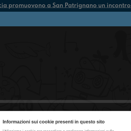
cia promuovono a San Patrignano un incontro s
Informazioni sui cookie presenti in questo sito
#Milano Goal in metro!