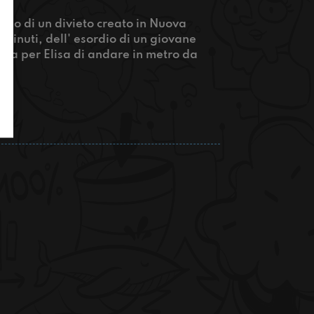
remo di un divieto creato in Nuova
 minuti, dell' esordio di un giovane
lta per Elisa di andare in metro da