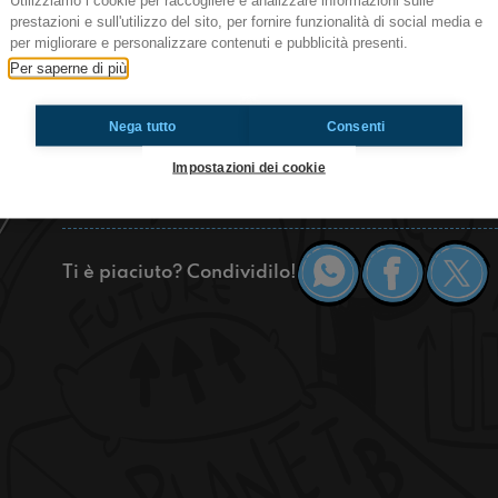
Utilizziamo i cookie per raccogliere e analizzare informazioni sulle
prestazioni e sull'utilizzo del sito, per fornire funzionalità di social media e
Ciao a tutti milanesi e giargiana! Oggi vi parle
per migliorare e personalizzare contenuti e pubblicità presenti.
Zelanda , ovvero di contenere il tuo affetto per 3
Per saperne di più
giocatore italiano in Champions e della prima vo
sola!
Nega tutto
Consenti
https://www.radioimmaginaria.it
Impostazioni dei cookie
Milano
Ti è piaciuto? Condividilo!