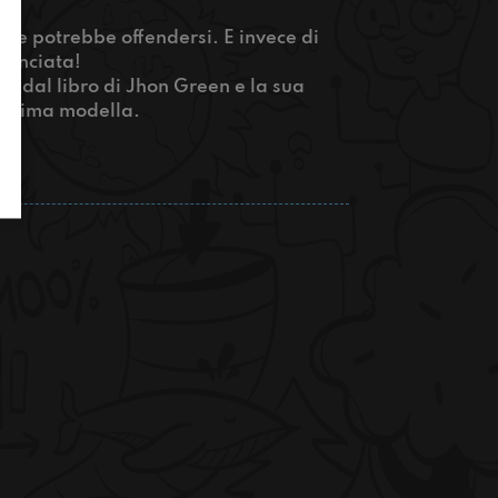
te potrebbe offendersi. E invece di
ranciata!
ilm dal libro di Jhon Green e la sua
issima modella.