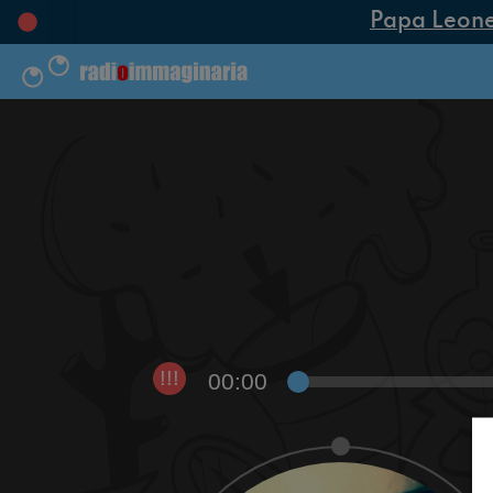
Papa Leone XI
00:00
!!!