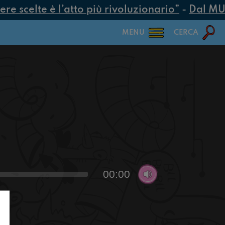
 scelte è l’atto più rivoluzionario”
-
Dal MUR 2
MENU
CERCA
00:00