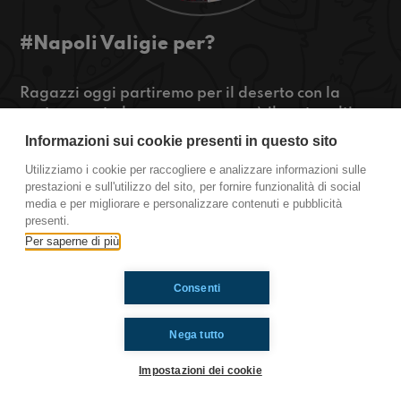
#Napoli Valigie per?
Ragazzi oggi partiremo per il deserto con la
nostra amata barca, ma non sarà il nostro ultimo
viaggio. Rimanete sintonizzati per scoprirli!
Informazioni sui cookie presenti in questo sito
Utilizziamo i cookie per raccogliere e analizzare informazioni sulle
https://www.radioimmaginaria.it
prestazioni e sull'utilizzo del sito, per fornire funzionalità di social
media e per migliorare e personalizzare contenuti e pubblicità
Napoli
presenti.
Per saperne di più
Ti è piaciuto? Condividilo!
Consenti
Nega tutto
Impostazioni dei cookie