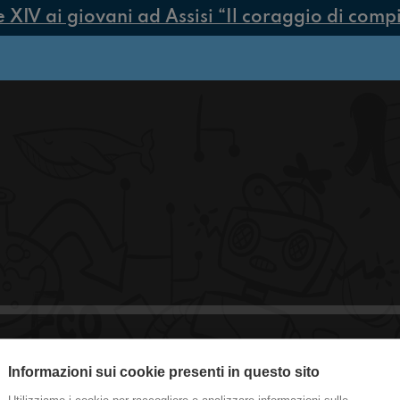
IV ai giovani ad Assisi “Il coraggio di compier
Informazioni sui cookie presenti in questo sito
#CastelGuelfo LE GENERAZIONI S