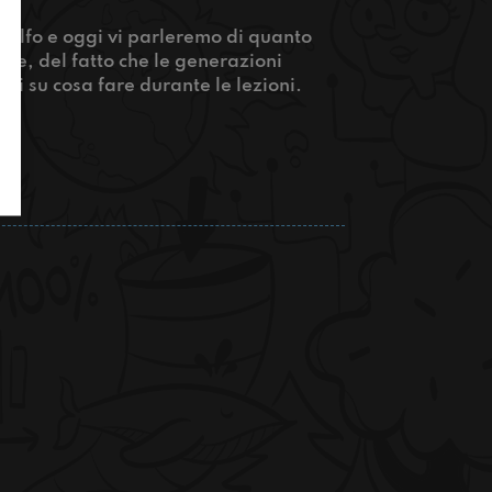
elfo e oggi vi parleremo di quanto
one, del fatto che le generazioni
ti su cosa fare durante le lezioni.