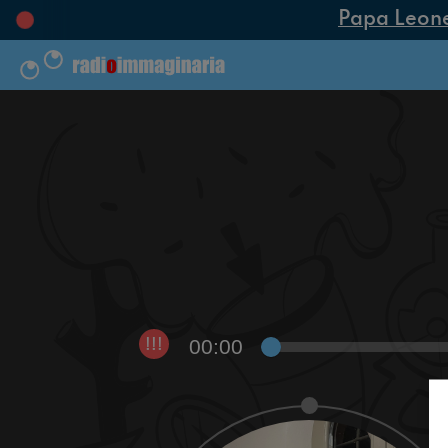
Papa Leone X
00:00
!!!