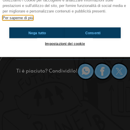
Utilizziamo i cookie per raccogliere e analizzare informazioni sulle
prestazioni e sull'utilizzo del sito, per fornire funzionalità di social media e
Bella rega questa è Radioimmaginaria Castel Gu
per migliorare e personalizzare contenuti e pubblicità presenti.
odiamo dover stare in classe durante la ricreazi
Per saperne di più
stanno peggiorando e infine vi daremo degli spun
Nega tutto
Consenti
https://www.radioimmaginaria.it
Impostazioni dei cookie
Castel Guelfo
Ti è piaciuto? Condividilo!