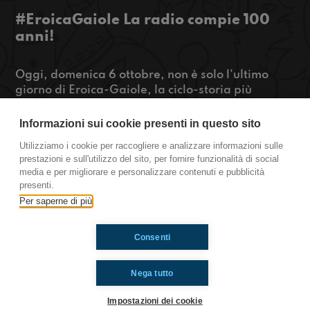
#EroicaGaiole La radio compie 100
anni!
Oggi, domenica 6 ottobre, non è solo l'ultimo
giorno di Eroica-Gaiole, la ciclo-storia più
famosa al mondo, ma è anche il 100esimo
anniversario dalla prima trasmissione radio Rai
Informazioni sui cookie presenti in questo sito
in Italia. La bicicletta come la radio sono due
Utilizziamo i cookie per raccogliere e analizzare informazioni sulle
mezzi eroici: resistono al tempo e ci fanno
prestazioni e sull'utilizzo del sito, per fornire funzionalità di social
innamorare anche oggi.
media e per migliorare e personalizzare contenuti e pubblicità
presenti.
https://www.radioimmaginaria.it
Per saperne di più
Consenti
Ti è piaciuto? Condividilo!
Nega tutto
Impostazioni dei cookie