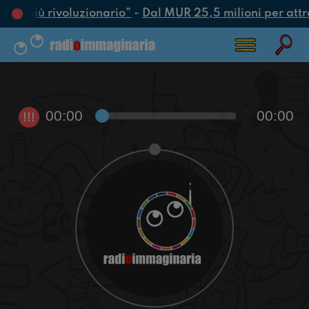
atto più rivoluzionario”
-
Dal MUR 25,5 milioni per attrar
00:00
00:00
!!!