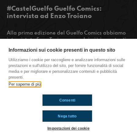
#CastelGuelfo Guelfo Comics:
intervista ad Enzo Troiano
Alla prima edizione del Guelfo Comics abbiamo
intervistato Enzo Troiano, uno dei più importanti
fumettisti napoletani. Insieme a lui abbiamo
Informazioni sui cookie presenti in questo sito
parlato delle scuole di fumetti in Italia. Per
sapere cosa ci ha raccontato ascoltate qui!
Utilizziamo i cookie per raccogliere e analizzare informazioni sulle
prestazioni e sull'utilizzo del sito, per fornire funzionalità di social
https://www.radioimmaginaria.it
media e per migliorare e personalizzare contenuti e pubblicità
presenti.
CastelGuelfo
Per saperne di più
Consenti
Ti è piaciuto? Condividilo!
Nega tutto
Impostazioni dei cookie