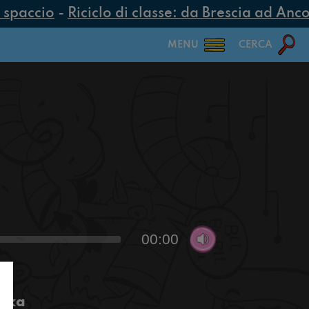
spaccio
-
Riciclo di classe: da Brescia ad Ancon
MENU
CERCA
00:00
tika