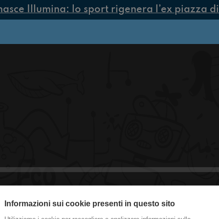
sce Illumina: lo sport rigenera l’ex piazza di 
Informazioni sui cookie presenti in questo sito
#Toscanella Fantasticamente Fantas