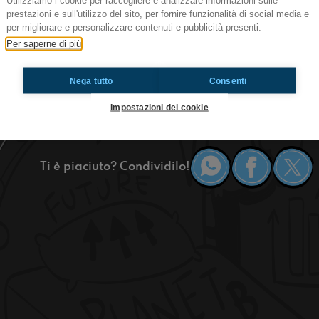
Utilizziamo i cookie per raccogliere e analizzare informazioni sulle
prestazioni e sull'utilizzo del sito, per fornire funzionalità di social media e
per migliorare e personalizzare contenuti e pubblicità presenti.
Ciao ragazzi, eccoci tornati a Radioimmaginari
Per saperne di più
Toscanella ma a Dozza per festeggiare la biennal
ma non spoileriamo altro e rimanete connessi!
https://www.radioimmaginaria.it
Nega tutto
Consenti
Impostazioni dei cookie
Toscanella
Ti è piaciuto? Condividilo!