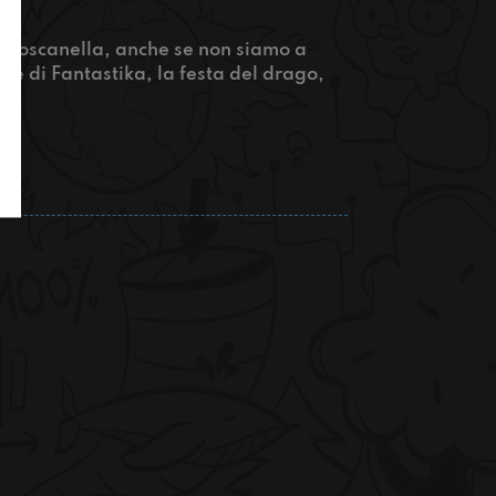
a Toscanella, anche se non siamo a
e di Fantastika, la festa del drago,