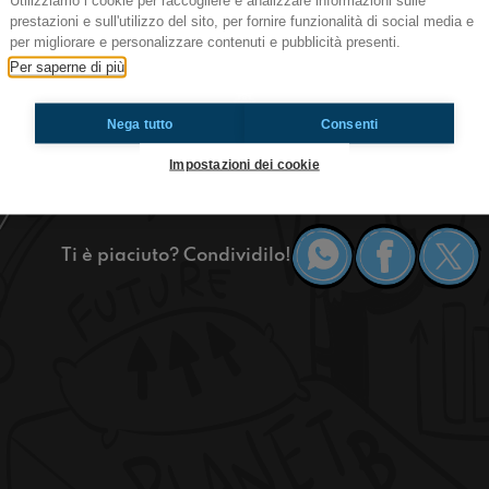
Utilizziamo i cookie per raccogliere e analizzare informazioni sulle
prestazioni e sull'utilizzo del sito, per fornire funzionalità di social media e
per migliorare e personalizzare contenuti e pubblicità presenti.
Ciao a tutti milanesi e giargiana! Oggi vi pres
Per saperne di più
parleremo di un ragazzo che fa 100km aggrappa
https://www.radioimmaginaria.it
Nega tutto
Consenti
Impostazioni dei cookie
Milano
Ti è piaciuto? Condividilo!