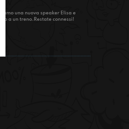
entiamo una nuova speaker Elisa e
to a un treno.Restate connessi!