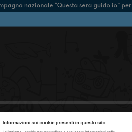
mpagna nazionale “Questa sera guido io” per p
Informazioni sui cookie presenti in questo sito
#Milano Cani veloci come treni