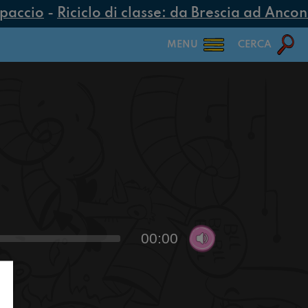
paccio
-
Riciclo di classe: da Brescia ad Ancona,
MENU
CERCA
00:00