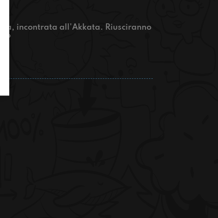
ta, incontrata all'Akkata. Riusciranno
ta?