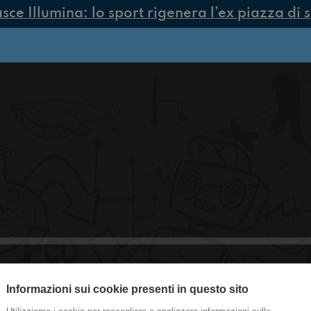
e Illumina: lo sport rigenera l’ex piazza di s
Informazioni sui cookie presenti in questo sito