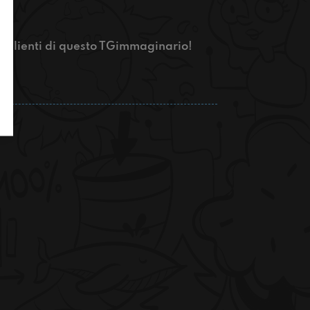
ti salienti di questo TGimmaginario!