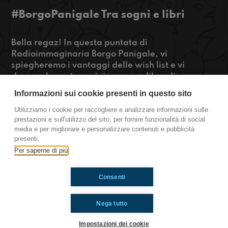
#BorgoPanigale Tra sogni e libri
Bella regaz! In questa puntata di
Radioimmaginaria Borgo Panigale, vi
spiegheremo i vantaggi delle wish list e vi
daremo la nostra opinione su un libro di una saga
famosissima. Noi non vi diciamo nient'altro, se
Informazioni sui cookie presenti in questo sito
siete curiosi cliccate play!
Utilizziamo i cookie per raccogliere e analizzare informazioni sulle
prestazioni e sull'utilizzo del sito, per fornire funzionalità di social
https://www.radioimmaginaria.it
media e per migliorare e personalizzare contenuti e pubblicità
presenti.
Borgo Panigale
Per saperne di più
Consenti
Ti è piaciuto? Condividilo!
Nega tutto
Impostazioni dei cookie