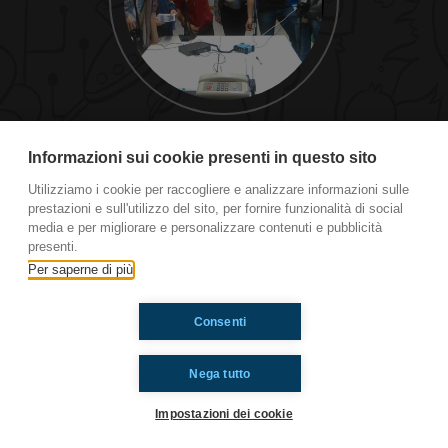
#cg Per me è Matteo Brento
Informazioni sui cookie presenti in questo sito
Utilizziamo i cookie per raccogliere e analizzare informazioni sulle
prestazioni e sull'utilizzo del sito, per fornire funzionalità di social
Ti è piaciuto? Condividilo!
media e per migliorare e personalizzare contenuti e pubblicità
presenti.
Per saperne di più
Consenti
Nega tutto
Impostazioni dei cookie