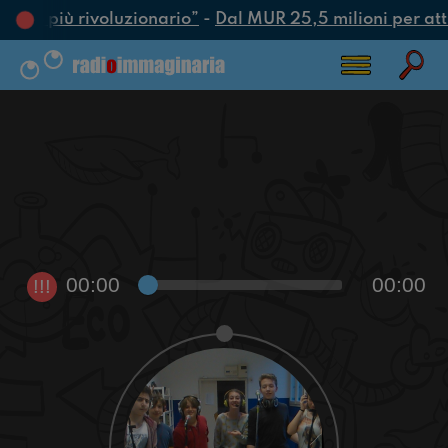
’atto più rivoluzionario”
-
Dal MUR 25,5 milioni per attra
00:00
00:00
!!!