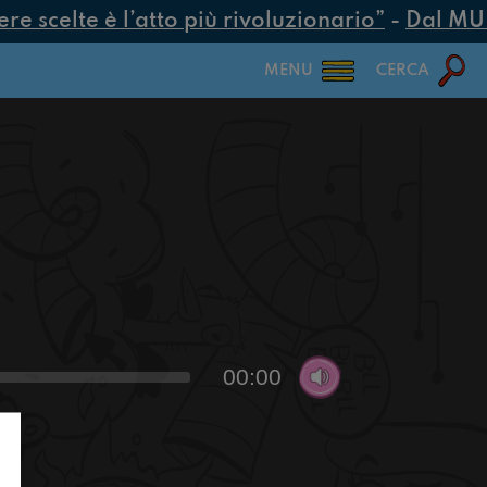
 scelte è l’atto più rivoluzionario”
-
Dal MUR 2
MENU
CERCA
00:00