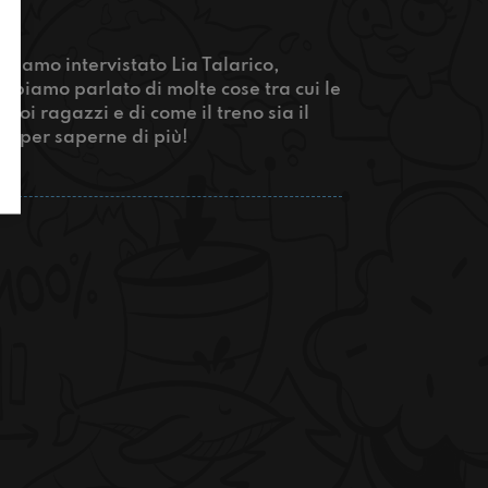
bbiamo intervistato Lia Talarico,
 abbiamo parlato di molte cose tra cui le
 noi ragazzi e di come il treno sia il
qui per saperne di più!