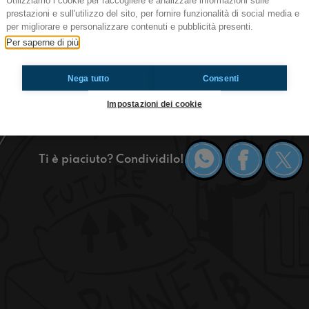
Utilizziamo i cookie per raccogliere e analizzare informazioni sulle
prestazioni e sull'utilizzo del sito, per fornire funzionalità di social media e
per migliorare e personalizzare contenuti e pubblicità presenti.
In questa puntata di Teen Parade a Giffoni Film
Per saperne di più
Andrea Simoncini, Dirigente del Ministero del L
delle politiche attive del lavoro. Abbiamo capito
Nega tutto
Consenti
siamo sempre prontissimi a fare il passaggio sc
che ci sono delle competenze che potrebbero es
Impostazioni dei cookie
lavoro, per esempio copiare… Sentite qua!
Ti è piaciuto? Condividilo!