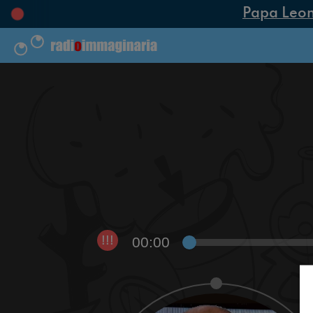
Papa Leone X
00:00
!!!