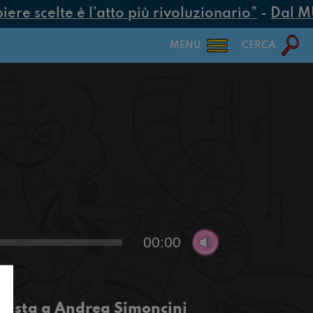
re scelte è l’atto più rivoluzionario”
-
Dal MUR 
MENU
CERCA
00:00
vista a Andrea Simoncini