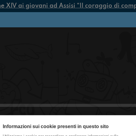
IV ai giovani ad Assisi “Il coraggio di compie
Informazioni sui cookie presenti in questo sito
#MLPS Orientamento al lavoro: inter