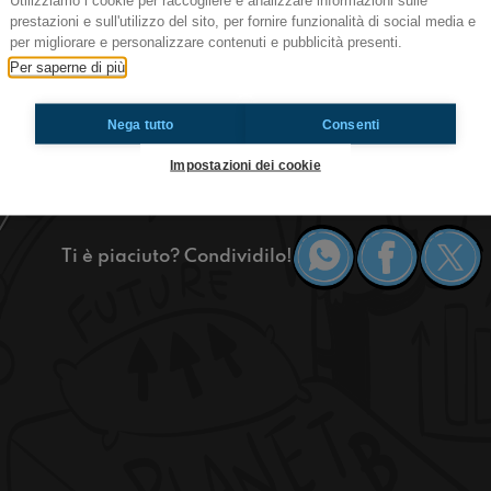
Utilizziamo i cookie per raccogliere e analizzare informazioni sulle
prestazioni e sull'utilizzo del sito, per fornire funzionalità di social media e
per migliorare e personalizzare contenuti e pubblicità presenti.
Bella a tutti ragazzi! Oggi vi parleremo di alc
Per saperne di più
dei consigli per una vacanza in Grecia, restate 
https://www.radioimmaginaria.it
Nega tutto
Consenti
Impostazioni dei cookie
Casa Gialla
Ti è piaciuto? Condividilo!