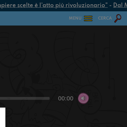
ere scelte è l’atto più rivoluzionario”
-
Dal MU
MENU
CERCA
00:00