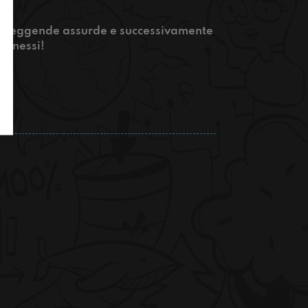
une leggende assurde e successivamente
connessi!