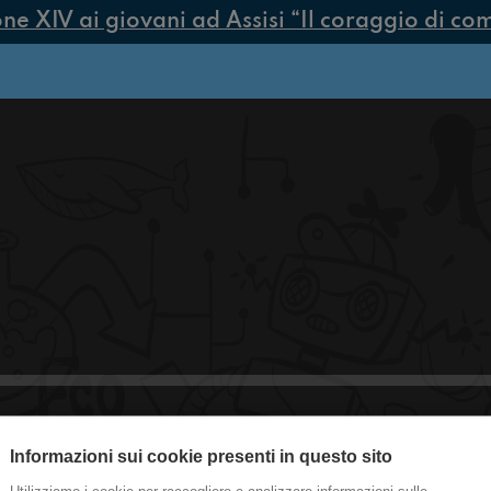
 XIV ai giovani ad Assisi “Il coraggio di compi
Informazioni sui cookie presenti in questo sito
#CasaGialla Le leggende più strane