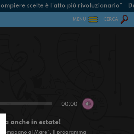
mpiere scelte è l’atto più rivoluzionario”
-
Dal
MENU
CERCA
00:00
nua anche in estate!
i Accompagno al Mare", il programma