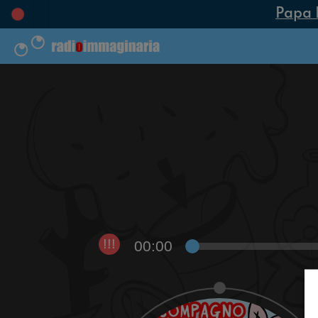
Papa Le
00:00
!!!