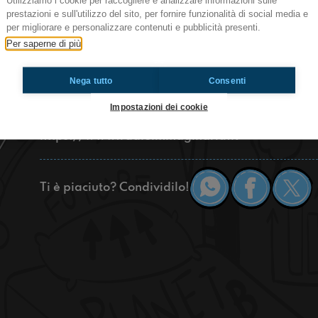
Utilizziamo i cookie per raccogliere e analizzare informazioni sulle
estivo di Radioimmaginaria in diretta dal lunedì 
prestazioni e sull'utilizzo del sito, per fornire funzionalità di social media e
Un'ora e mezza di trasmissione live dalle spiagg
per migliorare e personalizzare contenuti e pubblicità presenti.
gli “inviati di ombrellone”, gli “inviati rimandati
Per saperne di più
riparazione), sport estivi, ospiti, primi amori e d
d’Europa, Fausto Ravaglia che ci ha messo in guar
Nega tutto
Consenti
veri fedelissimi di questo programma c’è un nuov
Peppo… se volete saperla cliccate play!
Impostazioni dei cookie
https://www.radioimmaginaria.it
Ti è piaciuto? Condividilo!