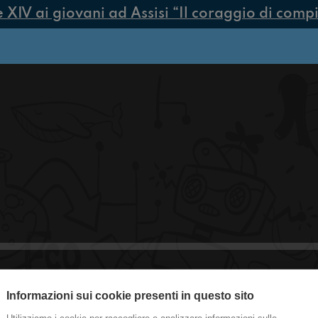
V ai giovani ad Assisi “Il coraggio di compier
Informazioni sui cookie presenti in questo sito
#Villasanta I nostri quiz spettacolari