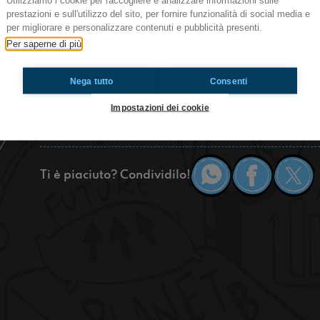
Utilizziamo i cookie per raccogliere e analizzare informazioni sulle
prestazioni e sull'utilizzo del sito, per fornire funzionalità di social media e
Ciao a tutti qui è radioimmaginaria Villasanta e
per migliorare e personalizzare contenuti e pubblicità presenti.
saggi di danza e dopo ci divertiremo insieme fa
Per saperne di più
batterci. Se vi abbiamo incuriosito premete play
Nega tutto
Consenti
https://www.radioimmaginaria.it
Impostazioni dei cookie
Villasanta
Ti è piaciuto? Condividilo!