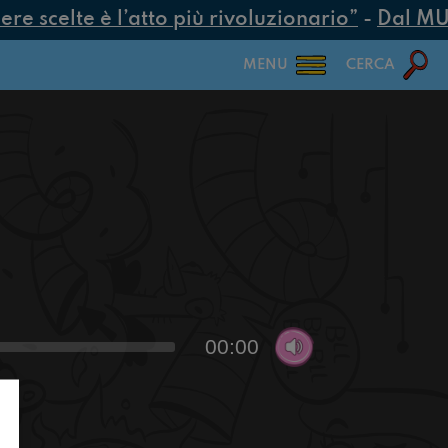
e scelte è l’atto più rivoluzionario”
-
Dal MUR 2
MENU
CERCA
00:00