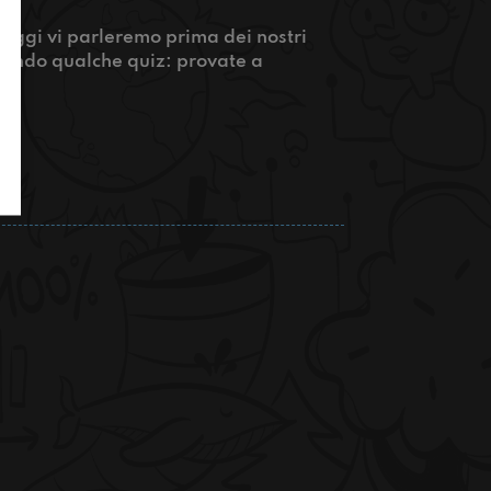
 oggi vi parleremo prima dei nostri
cendo qualche quiz: provate a
!