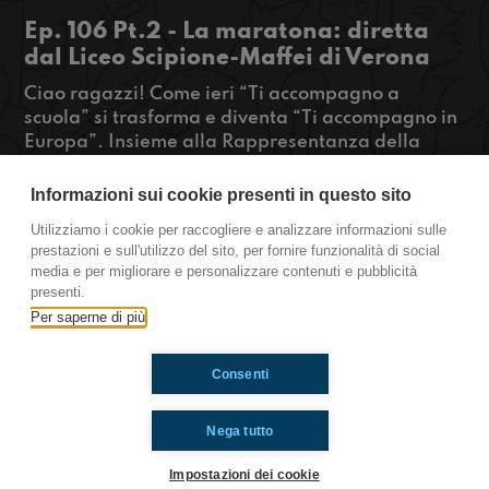
Ep. 106 Pt.2 - La maratona: diretta
dal Liceo Scipione-Maffei di Verona
Ciao ragazzi! Come ieri “Ti accompagno a
scuola” si trasforma e diventa “Ti accompagno in
Europa”. Insieme alla Rappresentanza della
Commissione Europea a Milano, siamo andati in
diretta dal Liceo Classico e Linguistico Sciopione
Informazioni sui cookie presenti in questo sito
Maffei di Verona. Tra gli ospiti di questa ultima
Utilizziamo i cookie per raccogliere e analizzare informazioni sulle
puntata: Josè Sebastiani, Vincenzo Schettini,
prestazioni e sull'utilizzo del sito, per fornire funzionalità di social
Greta Esposito, Ivan Maggini e Rondine.
media e per migliorare e personalizzare contenuti e pubblicità
presenti.
https://www.radioimmaginaria.it
Per saperne di più
Consenti
Ti è piaciuto? Condividilo!
Nega tutto
Impostazioni dei cookie