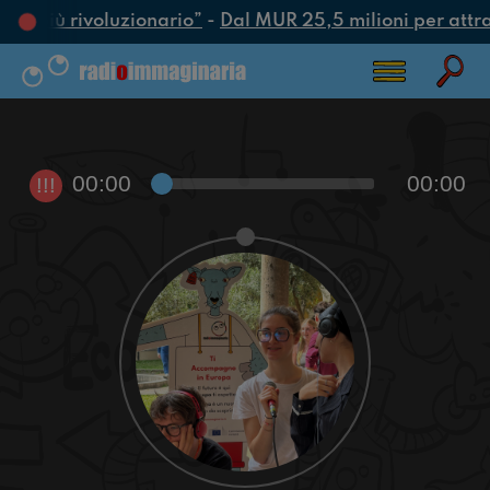
tto più rivoluzionario”
-
Dal MUR 25,5 milioni per attrarr
00:00
00:00
!!!