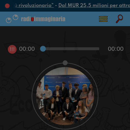
tto più rivoluzionario”
-
Dal MUR 25,5 milioni per attrarr
00:00
00:00
!!!