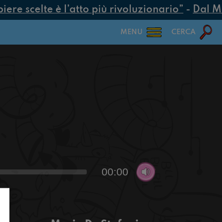
re scelte è l’atto più rivoluzionario”
-
Dal MUR
MENU
CERCA
00:00