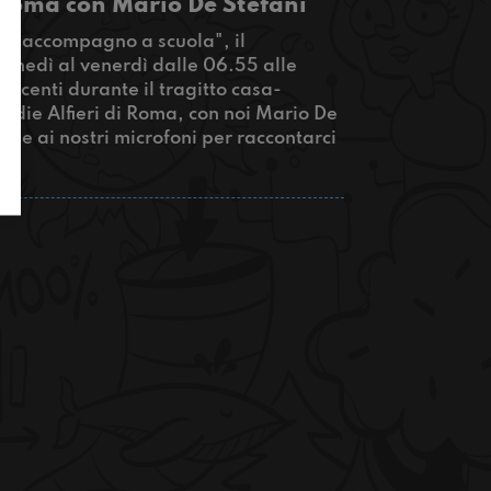
 a Roma con Mario De Stefani
"Ti accompagno a scuola", il
unedì al venerdì dalle 06.55 alle
escenti durante il tragitto casa-
medie Alfieri di Roma, con noi Mario De
asse ai nostri microfoni per raccontarci