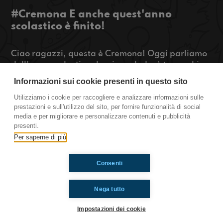
#Cremona E anche quest'anno
scolastico è finito!
Ciao ragazzi, questa è Cremona! Oggi parliamo
dell'anno scolastico che si concluderà tra pochi
giorni. Se, inoltre, volete sapere come creare un
Informazioni sui cookie presenti in questo sito
deodorante in casa, cosa aspettate, premete
playyyyyyy
Utilizziamo i cookie per raccogliere e analizzare informazioni sulle
prestazioni e sull'utilizzo del sito, per fornire funzionalità di social
https://www.radioimmaginaria.it
media e per migliorare e personalizzare contenuti e pubblicità
presenti.
Cremona
Per saperne di più
Consenti
Ti è piaciuto? Condividilo!
Nega tutto
Impostazioni dei cookie