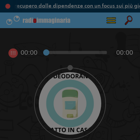
ne e recupero dalle dipendenze con un focus sui più gi
00:00
00:00
!!!