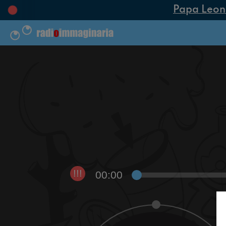
Papa Leone X
00:00
!!!