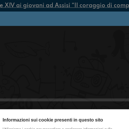
IV ai giovani ad Assisi “Il coraggio di compier
Informazioni sui cookie presenti in questo sito