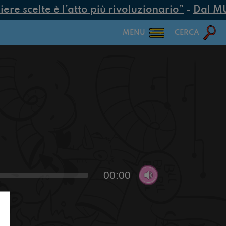
e scelte è l’atto più rivoluzionario”
-
Dal MUR 
MENU
CERCA
00:00