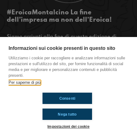
#EroicaMontalcino La fine
dell’impresa ma non dell’Eroica!
Siamo arrivati alla fine di questa edizione di
Eroica-Montalcino, ci sembrava un’impresa
Informazioni sui cookie presenti in questo sito
impossibile percorrere 96 Km lungo le strade
bianche e invece ce l’abbiamo fatta! Questo è
Utilizziamo i cookie per raccogliere e analizzare informazioni sulle
solo l’inizio, a Ottobre ci sarà Eroica-Gaiole e noi
prestazioni e sull'utilizzo del sito, per fornire funzionalità di social
media e per migliorare e personalizzare contenuti e pubblicità
ci stiamo già allenando…
presenti.
https://www.radioimmaginaria.it
Per saperne di più
Ti è piaciuto? Condividilo!
Consenti
Nega tutto
Impostazioni dei cookie