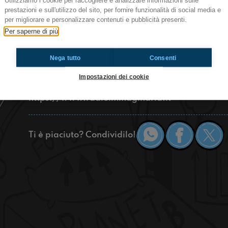
Utilizziamo i cookie per raccogliere e analizzare informazioni sulle
prestazioni e sull'utilizzo del sito, per fornire funzionalità di social media e
per migliorare e personalizzare contenuti e pubblicità presenti.
Radioimmaginaria Montalcino. Questa mattina a
Montalcino è iniziata Eroica-Montalcino. Il motto 
Per saperne di più
gusto dell'impresa" e per provarlo appieno abb
in prima persona percorrendo per 96 km le famo
Nega tutto
Consenti
Siena. A fine Giugno da Firenze partirà per la pr
e ne abbiamo parlato con Dario Nardella, sindaco
Impostazioni dei cookie
https://www.radioimmaginaria.it
Ti è piaciuto? Condividilo!