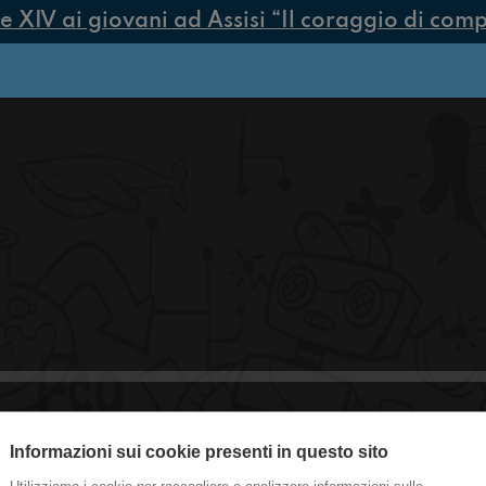
IV ai giovani ad Assisi “Il coraggio di compier
#EroicaMontalcino Da Montalcino a Fi
Informazioni sui cookie presenti in questo sito
con Dario Nardella