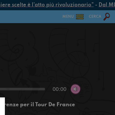
e scelte è l’atto più rivoluzionario”
-
Dal MUR 
MENU
CERCA
00:00
renze per il Tour De France