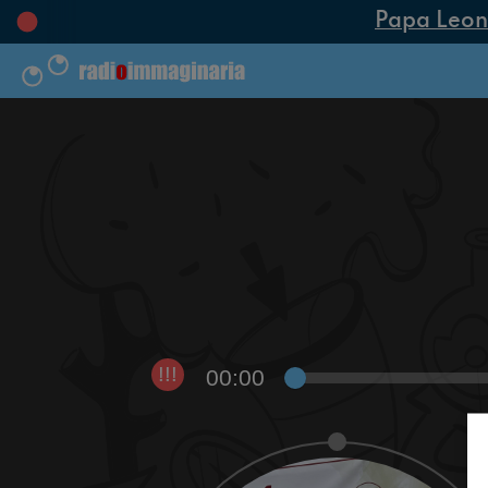
Papa Leone X
00:00
!!!