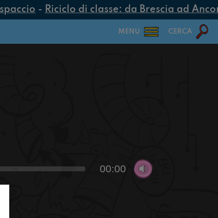
spaccio
-
Riciclo di classe: da Brescia ad Ancona
MENU
CERCA
00:00