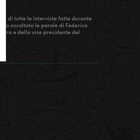
s!
 di tutte le interviste fatte durante
amo ascoltato le parole di Federica
rara e della vice presidente del