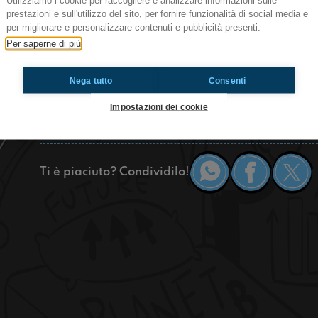
Utilizziamo i cookie per raccogliere e analizzare informazioni sulle
I Due Sconosciuti - Senzatomica, Revolution Talk
prestazioni e sull'utilizzo del sito, per fornire funzionalità di social media e
per migliorare e personalizzare contenuti e pubblicità presenti.
In questa puntata speciale abbiamo fatto un recap
Per saperne di più
l'evento "Senzatomica - Revolution Talks". Abbi
Carta, Pietro Turano, Caterina Forza, Marco Car
Nega tutto
Consenti
progetto!
Ascolta ora per non perderti niente.
Impostazioni dei cookie
https://www.radioimmaginaria.it
Ti è piaciuto? Condividilo!