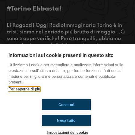
#Torino Ebbasta!
Ei Ragazzi! Oggi RadioImmaginaria Torino è in
crisi: siamo nel periodo più brutto di maggio...Ci
sono troppe verifiche! Però tranquilli, abbiamo
pensato che un po' d'aiuto non fa male a
nessuno.
Informazioni sui cookie presenti in questo sito
Ascoltate se siete curiosi!
Utilizziamo i cookie per raccogliere e analizzare informazioni sulle
prestazioni e sull'utilizzo del sito, per fornire funzionalità di social
https://www.radioimmaginaria.it
media e per migliorare e personalizzare contenuti e pubblicità
presenti.
Torino
Per saperne di più
Consenti
Ti è piaciuto? Condividilo!
Nega tutto
Impostazioni dei cookie