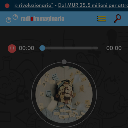
tto più rivoluzionario”
-
Dal MUR 25,5 milioni per attrarr
00:00
00:00
!!!