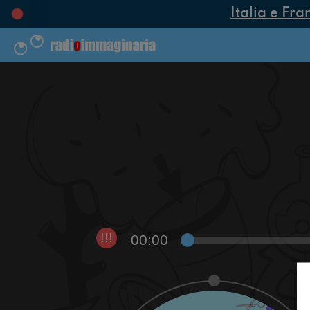
Italia e Fra
00:00
!!!