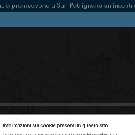
ncia promuovono a San Patrignano un incontro 
#SanGiovanniInPersiceto Il tuo parru
Informazioni sui cookie presenti in questo sito