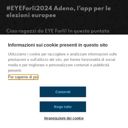
#EYEForlì2024 Adeno, l’app per le
elezioni europee
Ciao ragazzi da EYE Forlì! In questa puntata
intervistiamo Antonio che insieme a Elise e altri
studenti europei hanno creato un’applicazione,
Informazioni sui cookie presenti in questo sito
Adeno, che ti aiuta a conoscere meglio le
Utilizziamo i cookie per raccogliere e analizzare informazioni sulle
istituzioni europee e come funzionano le elezioni,
prestazioni e sull'utilizzo del sito, per fornire funzionalità di social
anche giocando con i tuoi amici!
media e per migliorare e personalizzare contenuti e pubblicità
presenti.
https://www.radioimmaginaria.it
Per saperne di più
Consenti
Ti è piaciuto? Condividilo!
Nega tutto
Impostazioni dei cookie