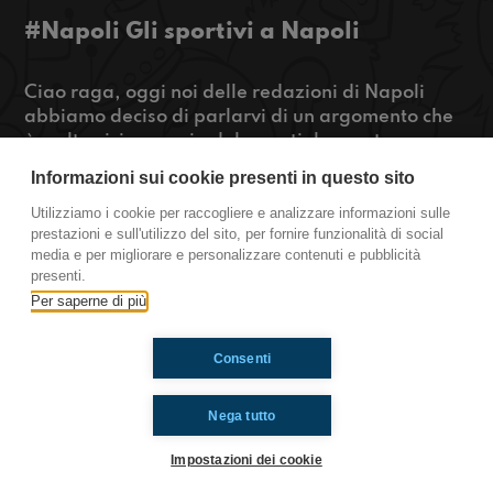
#Napoli Gli sportivi a Napoli
Ciao raga, oggi noi delle redazioni di Napoli
abbiamo deciso di parlarvi di un argomento che
è molto vicino a noi adolescenti, lo sport.
Parleremo sia del nostro rapporto con lo sport sia
Informazioni sui cookie presenti in questo sito
del rapporto tra la scuola e le nostre attività.
Utilizziamo i cookie per raccogliere e analizzare informazioni sulle
prestazioni e sull'utilizzo del sito, per fornire funzionalità di social
https://www.radioimmaginaria.it
media e per migliorare e personalizzare contenuti e pubblicità
presenti.
Napoli
Per saperne di più
Consenti
Ti è piaciuto? Condividilo!
Nega tutto
Impostazioni dei cookie