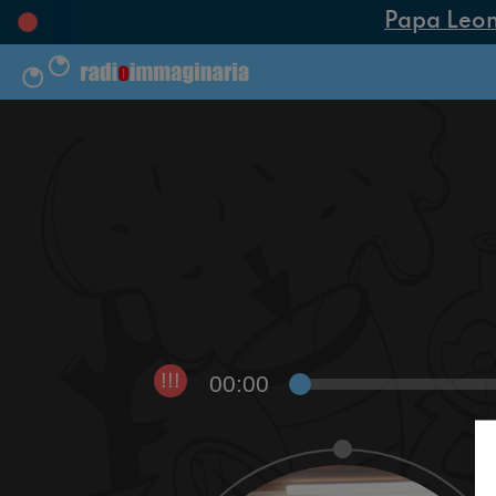
Papa Leone X
00:00
!!!