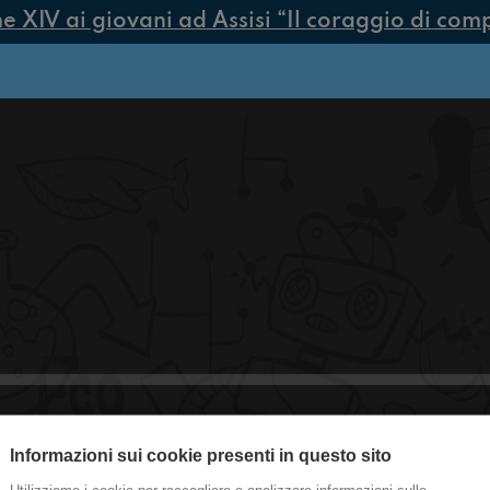
IV ai giovani ad Assisi “Il coraggio di compier
#CastelGuelfo Le allergie hanno le g
Informazioni sui cookie presenti in questo sito