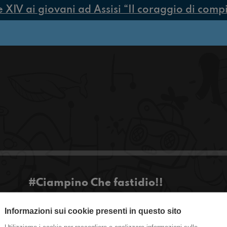
V ai giovani ad Assisi “Il coraggio di compier
#Ciampino Che fastidio!!
Informazioni sui cookie presenti in questo sito
Ciao a tutti ragazzi come state!
Stanno facendo un evento in redazione sul futur