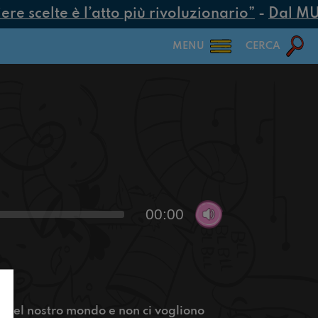
e scelte è l’atto più rivoluzionario”
-
Dal MUR 2
MENU
CERCA
00:00
o del nostro mondo e non ci vogliono