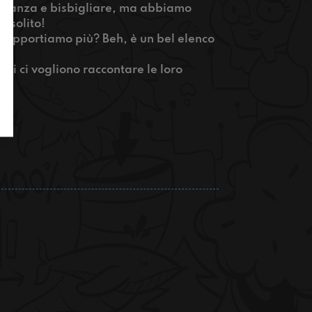
la stanza e bisbigliare, ma abbiamo
 solito!
n sopportiamo più? Beh, è un bel elenco
zzi ci vogliono raccontare le loro